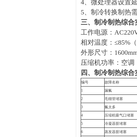
4、微处理器设置
5、制冷转换制热
三、制冷制热综合
工作电源：AC220V
相对温度：≤85%
外形尺寸：1600m
压缩机功率：空调：1
四、制冷制热综合
编号
故障名称
1
漏氟
2
毛细管堵塞
3
氟太多
4
压缩机吸气口堵塞
5
冷凝器脏堵塞
6
蒸发器脏堵塞