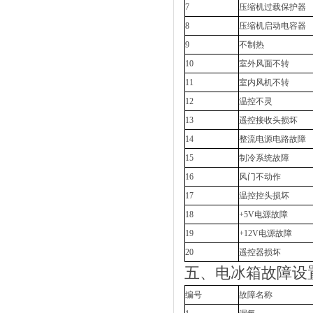
7
压缩机过载保护器
8
压缩机启动电容器
9
不制热
10
室外风面不转
11
室内风机不转
12
温控不灵
13
遥控接收头损坏
14
整流电源电路故障
15
制冷系统故障
16
风门不动作
17
温控控头损坏
18
+5V电源故障
19
+12V电源故障
20
遥控器损坏
五、电冰箱故障设
编号
故障名称