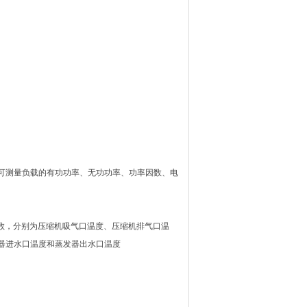
可测量负载的有功功率、无功功率、功率因数、电
度参数，分别为压缩机吸气口温度、压缩机排气口温
器进水口温度和蒸发器出水口温度