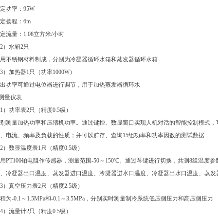
定功率：95W
定扬程：6m
定流量：1.08立方米/小时
2）水箱2只
用不锈钢材料制成，分别为冷凝器循环水箱和蒸发器循环水箱
3）加热器1只（功率1000W）
出功率可通过电位器进行调节，用于加热蒸发器循环水
.测量仪表
1）功率表2只（精度0.5级）
别测量加热功率和压缩机功率。通过键控、数显窗口实现人机对话的智能控制模式，
、电流、频率及负载的性质；并可以贮存、查询15组功率和功率因数的测试数据
2）数显温度表1只（精度0.5级）
用PT100铂电阻作传感器，测量范围-50～150℃。通过琴键进行切换，共测8组温
、冷凝器出口温度、蒸发器进口温度、冷凝器进水口温度、冷凝器出水口温度、蒸发
3）真空压力表2只（精度2.5级）
程为-0.1～1.5MPa和-0.1～3.5MPa，分别实时测量制冷系统低压侧压力和高压侧压力
4）流量计2只（精度0.5级）