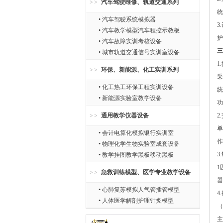
汽车驾驶维修、轨道交通系列
统
• 汽车驾驶系统模拟器
3
• 汽车教学模型汽车程控示教板
护
• 汽车故障实训考核设备
三
• 城市轨道交通信号实训室设备
1
环保、新能源、化工实训系列
采
• 化工热工环保工程实训设备
统
• 新能源实验室教学设备
功
通用教学仪器设备
2
单
• 会计电算化模拟银行实训室
作
• 物理化学生物实验室成套设备
3
• 教学挂图教学黑板移动黑板
1
急救训练模型、医学专业教学设备
器
• 心肺复苏模拟人气管插管模型
4
• 人体医学解剖护理针炙模型
（
主