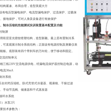
结构紧凑、布局合理，造型美观大方
.设有电压型漏电保护、电流型漏电保护、过流保护、过载保
、接地保护，可对人身及设备进行有效保护
、制冷压缩机性能测试实训装置基本配置及功能
.控制屏
用双层亚光密纹喷塑结构，造型新颖。最上层布置制冷系
，可直观展示制冷系统结构；正面设有电源控制及测量仪表
能板。底部装有四个带刹车的万向轮，便于移动和固定。
.交流控制单元
相三线220V交流电源供电，经漏电流保护器控制总电源，动
电流30mA
.制冷系统
匹全封闭压缩机、卧式壳管式冷凝器、视液镜、干燥过滤
、手动节流阀、储液器和干式蒸发器
.循环水系统
1）水泵2只
要技术参数为：