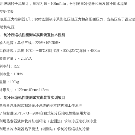
用玻璃转子流量计，量程为16～160ml/min，分别测量冷凝器和蒸发器冷却水流量
.控制仪表
低压压力控制器1只：实时监测制冷系统低压侧压力和高压侧压力，当高压高于设定
缩机电源
、制冷压缩机性能测试实训装置技术性能
.输入电源：单相三线～220V±10%50Hz
.工作环境：温度-10℃～+40℃相对湿度＜85%(25℃)海拔＜4000m
.装置容量：＜2.5kVA
.制冷剂：R22
.制冷量：1.3kW
.重量：100kg
.外形尺寸：120cm×60cm×142cm
、制冷压缩机性能测试实训装置实训项目
.熟悉蒸汽压缩式制冷循环系统的基本结构和工作原理
.了解标准GB/T5773—2004容积式制冷压缩机性能使用方法
.利用蒸发器液体载冷剂循环法（主测法）求制冷压缩机制冷量
.利用水冷冷凝器热平衡法（辅测法）求制冷压缩机制冷量