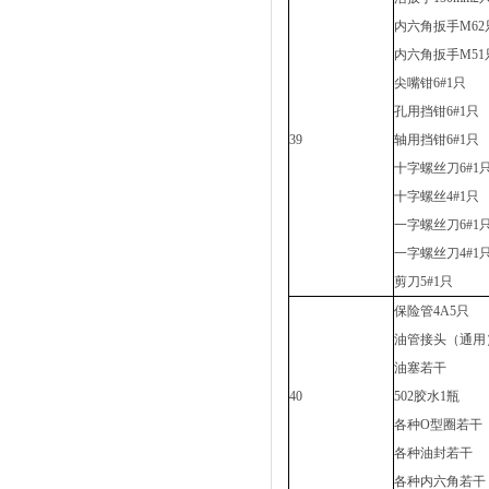
内六角扳手M6
内六角扳手M5
尖嘴钳6#1只
孔用挡钳6#1只
39
轴用挡钳6#1只
十字螺丝刀6#1
十字螺丝4#1只
一字螺丝刀6#1
一字螺丝刀4#1
剪刀5#1只
保险管4A5只
油管接头（通用
油塞若干
40
502胶水1瓶
各种O型圈若干
各种油封若干
各种内六角若干