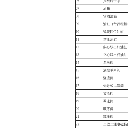
06
摆线转子泵
07
油箱
08
辅助油箱
09
油缸（带行程撞
10
弹簧回位油缸
11
增压油缸
12
实心双出杆油缸
13
空心双出杆油缸
14
单向阀
15
液控单向阀
16
溢流阀
17
先导式溢流阀
18
节流阀
19
调速阀
20
顺序阀
21
减压阀
22
二位二通电磁换