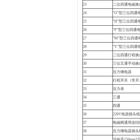
23
二位四通电磁换
24
“O”型三位四通
25
“H”型三位四通
26
“P”型三位四通
27
“M”型三位四通
28
“Y”型三位四通
29
二位四通行程换
30
三位五通手动换
31
压力继电器
32
行程开关（常开
33
压力表
34
三通
35
四通
36
220V电源插头线
37
电磁阀通用连结
38
压力继电器插头
活扳手150mm2