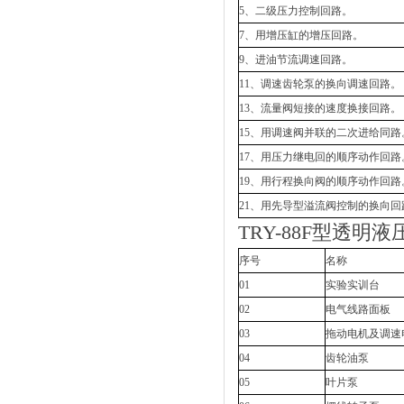
5、二级压力控制回路。
7、用增压缸的增压回路。
9、进油节流调速回路。
11、调速齿轮泵的换向调速回路。
13、流量阀短接的速度换接回路。
15、用调速阀并联的二次进给同路
17、用压力继电回的顺序动作回路
19、用行程换向阀的顺序动作回路
21、用先导型溢流阀控制的换向回
TRY-88F型透
序号
名称
01
实验实训台
02
电气线路面板
03
拖动电机及调速
04
齿轮油泵
05
叶片泵