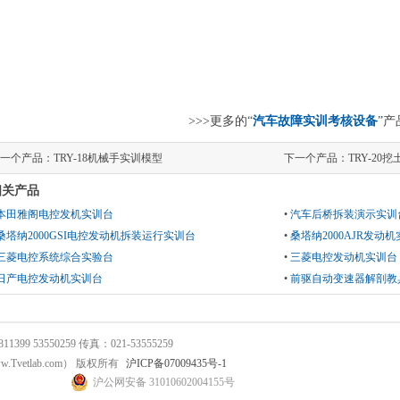
>>>更多的“
汽车故障实训考核设备
”产
一个产品：
TRY-18机械手实训模型
下一个产品：
TRY-20
相关产品
本田雅阁电控发机实训台
•
汽车后桥拆装演示实训
桑塔纳2000GSI电控发动机拆装运行实训台
•
桑塔纳2000AJR发动
三菱电控系统综合实验台
•
三菱电控发动机实训台
日产电控发动机实训台
•
前驱自动变速器解剖教
 53550259 传真：021-53555259
.Tvetlab.com） 版权所有
沪ICP备07009435号-1
沪公网安备 31010602004155号