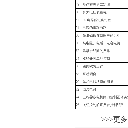
48．基尔霍夫第二定律
50．扩大电压表量程
52．RC电路的过度过程
54．电容的串联电路
58．条形磁铁在线圈中的运动
60．纯电阻、电感、电容电路
62．磁耦合线圈的反串
64．双联开关二地控制
66．磁路欧姆定律
68．互感耦合
70．单相电路功率的测量
72．滤波电路
74．三相异步电机闸刀控制正转实
76．按钮控制的正反转控制线路
>>>更多