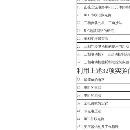
18．正弦交流电路中RLC元件的特
20．RLC串联谐振电路
22．三相负载的星、三角接法
24．R-C选频网络的研究
26．单相变压器实验
28．三相异步电动机的使用与起动
30．三相电动机Y一△起动控制实
32．三相电动机能耗制动控制实验
利用上述32项实
33．最简单的电路
35．电阻的串联
37．电阻的混联
39．全电路欧姆定律
41．节点电压法
44．RCL并联电路
46．变压器结构及工作原理