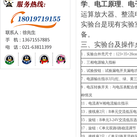
学
、
电工原理
、
电
运算放大器、整流
实验台是现有实验
备。
三、实验台及操作
1．实验台外壳尺寸：123×35×20c
3．三相电源输入指标
5．试验按钮：试验漏电开关漏电
7．电源输出指示3只(红、绿、黄三
9．电压转换开关：与电压表配合
称情况
11．电流表W相电流输出指示
13．接线座2只：B单元交流低压
15．旋钮：B单元3-24V交流低压
17．旋钮：C单元双路Ⅰ路稳流调节
19．接线座2只：C单元Ⅰ路直流稳