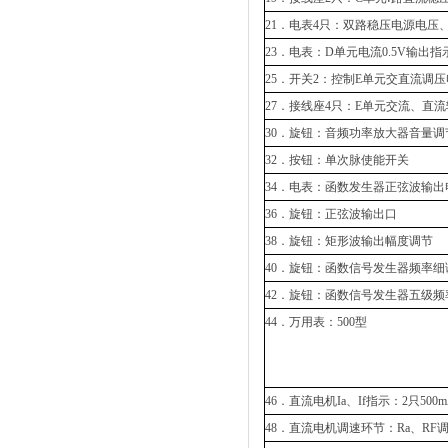
21．电表4只：双路稳压电源电压
23．电表：D单元电流0.5V输出指
25．开关2：控制E单元交直流调
27．接线座4只：E单元交流、直
30．旋钮：音频功率放大器音量调
32．按钮：单次脉使能开关
34．电表：函数发生器正弦波输出
36．旋钮：正弦波输出口
38．旋钮：矩形波输出幅度调节
40．旋钮：函数信号发生器频率细
42．旋钮：函数信号发生器五级频
44．万用表：500型
46．直流电机Ia、If指示：2只50
48．直流电机调速环节：Ra、RF