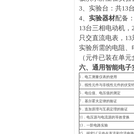
3、实验台：共1
4、
实验器材
配备
13台三相电动机，
只交直流电表，13
实验所需的电阻、
（元件已装在单元
六、通用智能电子
1．电工测量仪表的使用
3．线性元件与非线性元件的伏安
5．电位值、电压值的测定
7．基尔霍夫定律的验证
9．迭加原理与互易定理的验证
11．电压源与电流源的等效变换
13．一阶电路实验
15．研究LC元件在直流和交流电