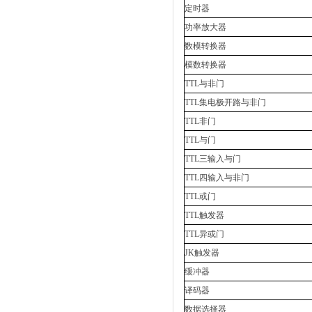
定时器
功率放大器
数模转换器
模数转换器
TTL与非门
TTL集电极开路与非门
TTL非门
TTL与门
TTL三输入与门
TTL四输入与非门
TTL或门
TTL触发器
TTL异或门
JK触发器
缓冲器
译码器
数据选择器