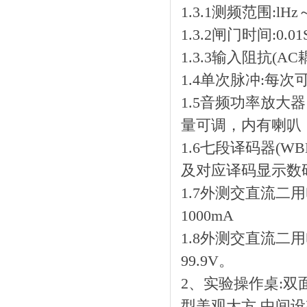
1.3.1测频范围:lH
1.3.2闸门时间:0.01
1.3.3输入阻抗(A
1.4单次脉冲:每
1.5音频功率放大
量可调，内有喇叭
1.6七段译码器(W
及对应译码显示数
1.7外测交直流二用
1000mA
1.8外测交直流二用
99.9V。
2、实验操作桌:双面
型美观大方,中间