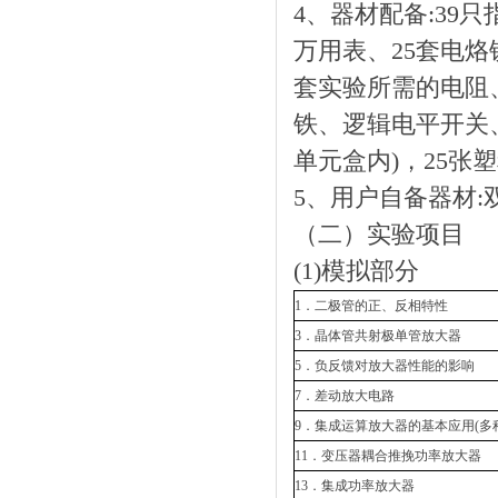
4、器材配备:39只
万用表、25套电烙
套实验所需的电阻
铁、逻辑电平开关
单元盒内)，25张
5、用户自备器材:
（二）实验项目
(1)模拟部分
1．二极管的正、反相特性
3．晶体管共射极单管放大器
5．负反馈对放大器性能的影响
7．差动放大电路
9．集成运算放大器的基本应用(多
11．变压器耦合推挽功率放大器
13．集成功率放大器