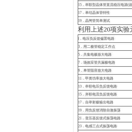
15．串联型晶体管直流稳压电源(设
17．单结晶体管特性
19．晶闸管简单测试
利用上述20项实
l．电压负反馈偏置电路
3．用二极管稳定工作点
5．共集电极放大电路
7．场效应管共漏极电路
9．单管阻容放大电路
11．甲类功率放大电路
13．串联电压负反馈电路
15．并联电流负反馈电路
17．自举射极输出电路
19．用负反馈消除自激振荡
21．变压器反馈式振荡电路
23．电感三点式振荡电路