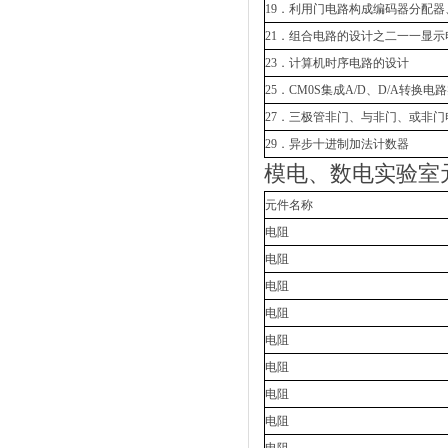
19．利用门电路构成编码器分配器
21．组合电路的设计之二一一显示
23．计算机时序电路的设计
25．CM0S集成A/D、D/A转换电
27．三极管非门、与非门、或非门
29．异步十进制加法计数器
模电、数电实验室
元件名称
电阻
电阻
电阻
电阻
电阻
电阻
电阻
电阻