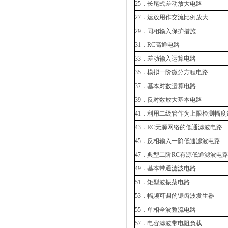
25．长尾式差动放大电路
27．运放用作交流比例放大
29．同相输入保护措施
31．RC高通电路
33．差动输入运算电路
35．模拟一阶微分方程电路
37．基本对数运算电路
39．反对数放大基本电路
41．利用二级管作为上限检测幅度
43．RC无源网络的低通滤波电路
45．反相输入一阶低通滤波电路
47．典型二阶RC有源低通滤波电
49．基本带通滤波电路
51．矩型波振荡电路
53．幅频可调的锯齿波发生器
55．单相全波整流电路
57．电容滤波带电阻负载