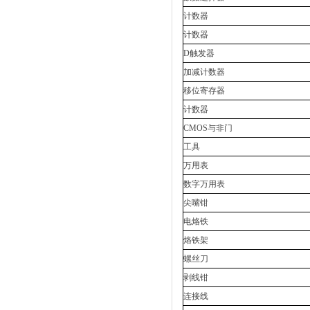
计数器
计数器
D触发器
加减计数器
移位寄存器
计数器
CMOS与非门
工具
万用表
数字万用表
尖嘴钳
电烙铁
烙铁架
螺丝刀
剥线钳
连接线