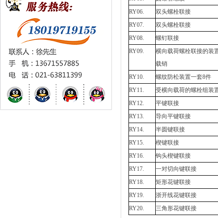
RY06.
双头螺栓联接
RY07.
双头螺栓联接
RY08.
螺钉联接
RY09.
横向载荷螺栓联接的装
载销
RY10.
螺纹防松装置一套8件
RY11.
受横向载荷的螺栓组装
RY12.
平键联接
RY13.
导向平键联接
RY14.
半圆键联接
RY15.
楔键联接
RY16.
钩头楔键联接
RY17.
一对切向键联接
RY18.
矩形花键联接
RY19.
浙开线花键联接
RY20.
三角形花键联接