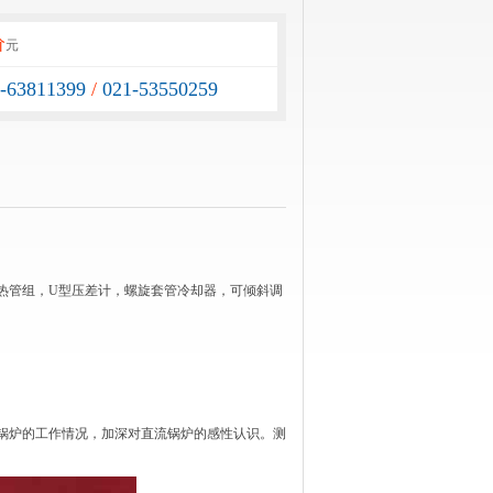
价
元
1-63811399
/
021-53550259
热管组，U型压差计，螺旋套管冷却器，可倾斜调
锅炉的工作情况，加深对直流锅炉的感性认识。测