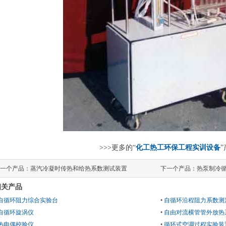
>>>更多的“
化工热工环保工程实训设备
一个产品：
蒸汽冷凝时传热和给热系数测试装置
下一个产品：
热泵制冷
相关产品
自循环阻力综合实验台
•
自循环沿程阻力系数测
自循环旋涡仪
•
自由对流横管管外放热
热电偶校验仪
•
循环式空调过程实验装