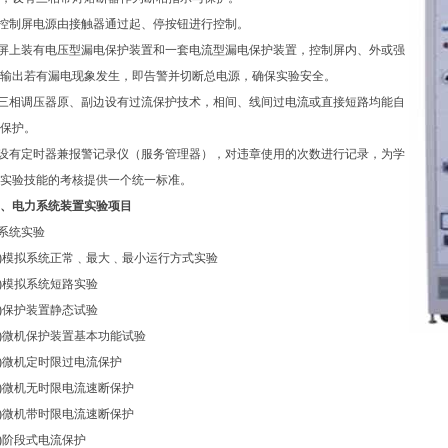
.控制屏电源由接触器通过起、停按钮进行控制。
.屏上装有电压型漏电保护装置和一套电流型漏电保护装置，控制屏内、外或强
输出若有漏电现象发生，即告警并切断总电源，确保实验安全。
.三相调压器原、副边设有过流保护技术，相间、线间过电流或直接短路均能自
保护。
.设有定时器兼报警记录仪（服务管理器），对违章使用的次数进行记录，为学
实验技能的考核提供一个统一标准。
、电力系统装置实验项目
.系统实验
1)模拟系统正常﹑最大﹑最小运行方式实验
2)模拟系统短路实验
3)保护装置静态试验
4)微机保护装置基本功能试验
5)微机定时限过电流保护
6)微机无时限电流速断保护
7)微机带时限电流速断保护
8)阶段式电流保护