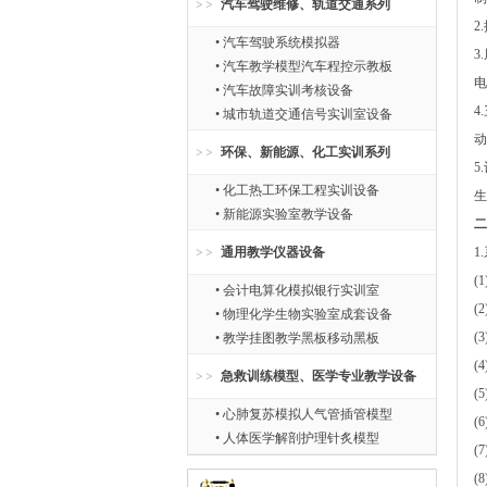
汽车驾驶维修、轨道交通系列
2
• 汽车驾驶系统模拟器
3
• 汽车教学模型汽车程控示教板
电
• 汽车故障实训考核设备
4
• 城市轨道交通信号实训室设备
动
环保、新能源、化工实训系列
5
• 化工热工环保工程实训设备
生
• 新能源实验室教学设备
二
通用教学仪器设备
1
(
• 会计电算化模拟银行实训室
(
• 物理化学生物实验室成套设备
(
• 教学挂图教学黑板移动黑板
(
急救训练模型、医学专业教学设备
(
• 心肺复苏模拟人气管插管模型
(
• 人体医学解剖护理针炙模型
(
(