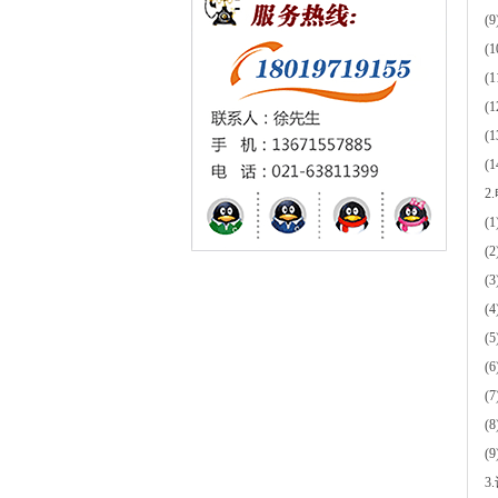
(
(
(
(
(
(
2
(
(
(
(
(
(
(
(
(
3